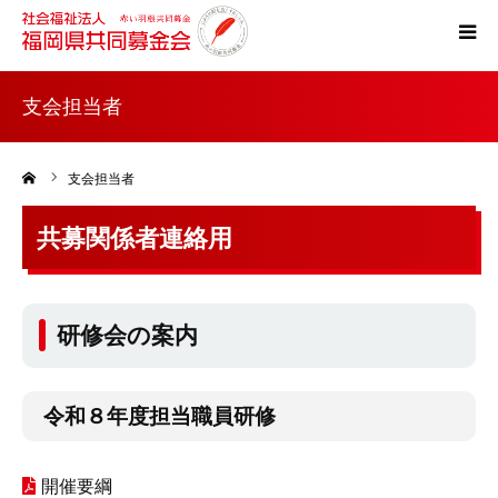
ホーム
支会担当者
共同募金とは
ーム
支会担当者
災害支援
共募関係者連絡用
税制上の優遇措置
研修会の案内
よくある質問
令和８年度担当職員研修
開催要綱