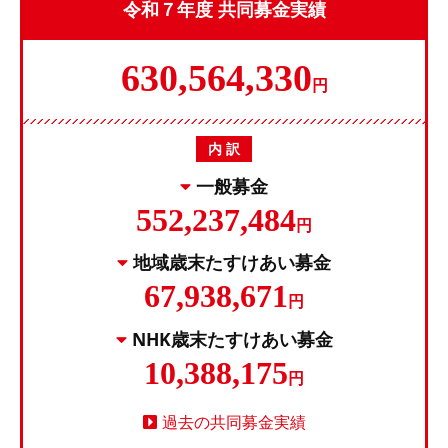
令和７年度 共同募金実績
630,564,330
円
内 訳
一般募金
552,237,484
円
地域歳末たすけあい募金
67,938,671
円
NHK歳末たすけあい募金
10,388,175
円
過去の共同募金実績