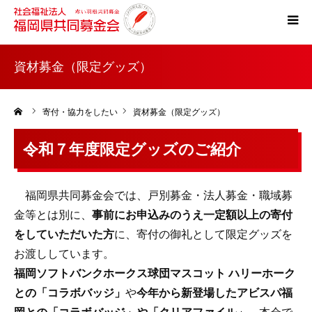
ホーム
資材募金（限定グッズ）
共同募金とは
ーム
寄付・協力をしたい
資材募金（限定グッズ）
災害支援
令和７年度限定グッズのご紹介
税制上の優遇措置
福岡県共同募金会では、戸別募金・法人募金・職域募
金等とは別に、
事前にお申込みのうえ一定額以上の寄付
よくある質問
をしていただいた方
に、寄付の御礼として限定グッズを
お渡ししています。
福岡ソフトバンクホークス球団マスコット ハリーホーク
との「コラボバッジ」
や
今年から新登場したアビスパ福
岡との「コラボバッジ」や「クリアファイル」
、本会で