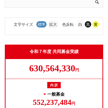
文字サイズ
標準
拡大
色反転
白
黒
黄
令和７年度 共同募金実績
630,564,330
円
内 訳
一般募金
552,237,484
円