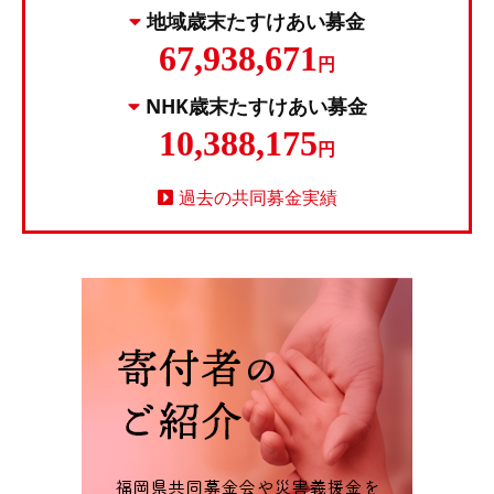
地域歳末たすけあい募金
67,938,671
円
NHK歳末たすけあい募金
10,388,175
円
過去の共同募金実績