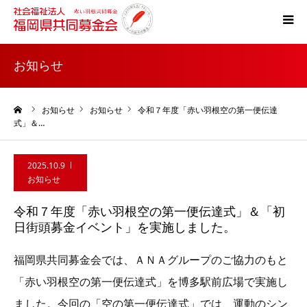
ホーム
お知らせ
共同募金とは
ーム
お知らせ
お知らせ
令和７年度「赤い羽根空の第一便伝達
式」＆…
災害支援
2025.10.9
税制上の優遇措置
お知らせ
令和７年度「赤い羽根空の第一便伝達式」＆「初
よくある質問
日街頭募金イベント」を実施しました。
福岡県共同募金会では、ＡＮＡグループのご協力のもと
「赤い羽根空の第一便伝達式」を博多駅前広場で実施し
ました。今回の「空の第一便伝達式」では、運動のシン