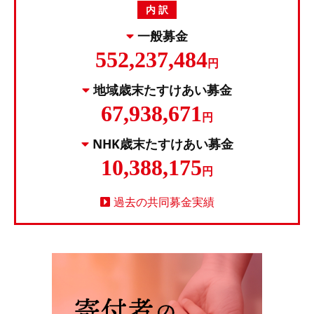
内 訳
一般募金
552,237,484
円
地域歳末たすけあい募金
67,938,671
円
NHK歳末たすけあい募金
10,388,175
円
過去の共同募金実績