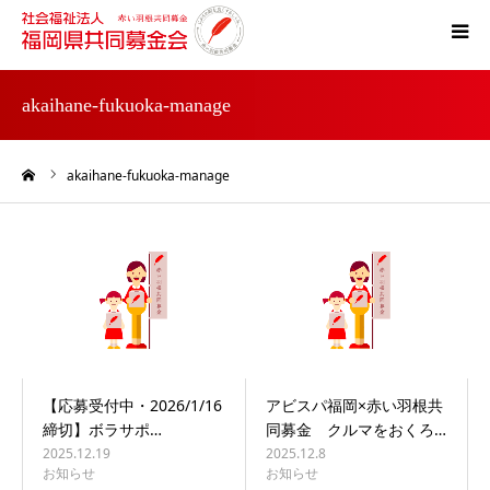
ホーム
akaihane-fukuoka-manage
共同募金とは
ーム
akaihane-fukuoka-manage
災害支援
税制上の優遇措置
よくある質問
【応募受付中・2026/1/16
アビスパ福岡×赤い羽根共
締切】ボラサポ…
同募金 クルマをおくろ…
2025.12.19
2025.12.8
お知らせ
お知らせ