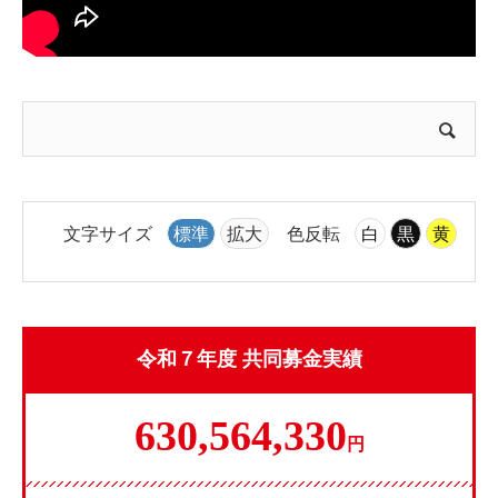
文字サイズ
標準
拡大
色反転
白
黒
黄
令和７年度 共同募金実績
630,564,330
円