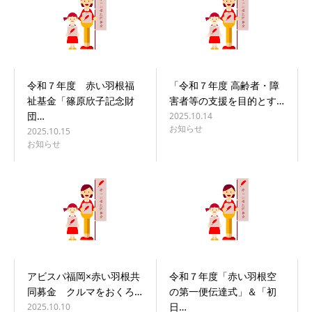
令和７年度 赤い羽根福
「令和７年度 高齢者・障
祉基金「篠原欣子記念財
害者等の支援を目的とす…
団…
2025.10.14
お知らせ
2025.10.15
お知らせ
アビスパ福岡×赤い羽根共
令和７年度「赤い羽根空
同募金 クルマをおくろ…
の第一便伝達式」＆「初
日…
2025.10.10