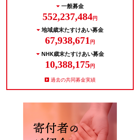
一般募金
552,237,484
円
地域歳末たすけあい募金
67,938,671
円
NHK歳末たすけあい募金
10,388,175
円
過去の共同募金実績