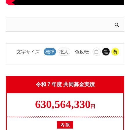
文字サイズ
標準
拡大
色反転
白
黒
黄
令和７年度 共同募金実績
630,564,330
円
内 訳