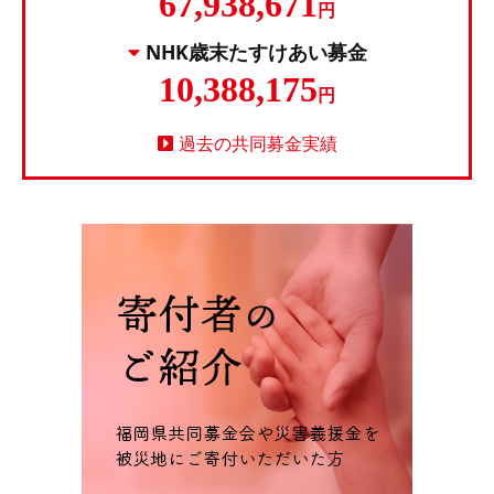
67,938,671
円
NHK歳末たすけあい募金
10,388,175
円
過去の共同募金実績