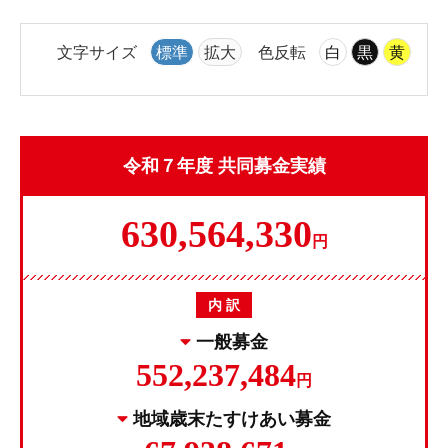
文字サイズ
標準
拡大
色反転
白
黒
黄
令和７年度 共同募金実績
630,564,330
円
内 訳
一般募金
552,237,484
円
地域歳末たすけあい募金