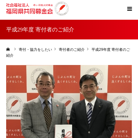
ホーム
平成29年度 寄付者のご紹介
共同募金とは
ーム
寄付・協力をしたい
寄付者のご紹介
平成29年度 寄付者のご
紹介
災害支援
税制上の優遇措置
よくある質問