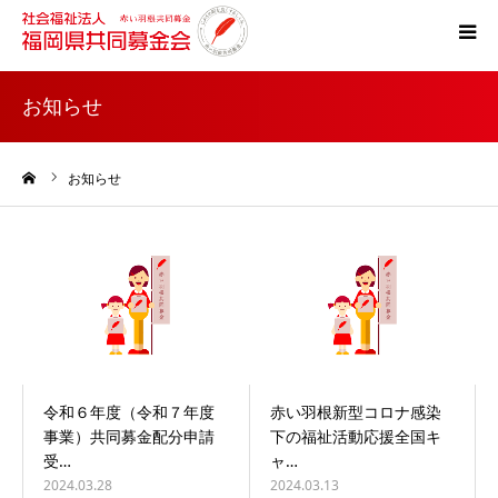
ホーム
お知らせ
共同募金とは
ーム
お知らせ
災害支援
税制上の優遇措置
よくある質問
令和６年度（令和７年度
赤い羽根新型コロナ感染
事業）共同募金配分申請
下の福祉活動応援全国キ
受…
ャ…
2024.03.28
2024.03.13