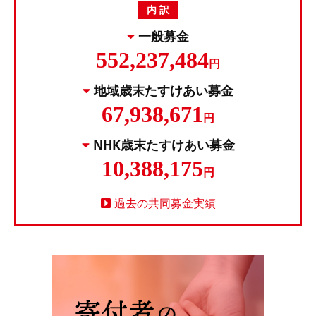
内 訳
一般募金
552,237,484
円
地域歳末たすけあい募金
67,938,671
円
NHK歳末たすけあい募金
10,388,175
円
過去の共同募金実績