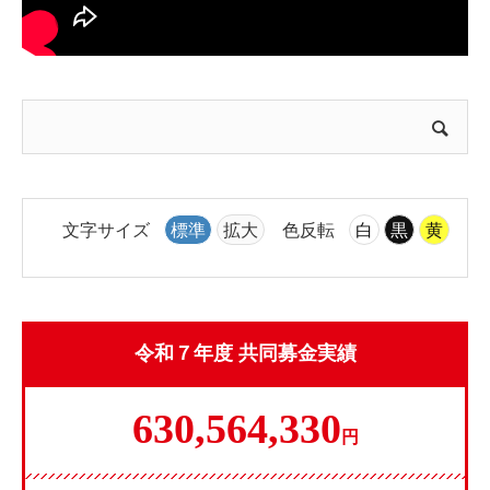
文字サイズ
標準
拡大
色反転
白
黒
黄
令和７年度 共同募金実績
630,564,330
円