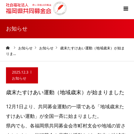
ホーム
お知らせ
共同募金とは
ーム
お知らせ
お知らせ
歳末たすけあい運動（地域歳末）が始ま
りま…
災害支援
2025.12.3
税制上の優遇措置
お知らせ
歳末たすけあい運動（地域歳末）が始まりました
よくある質問
12月1日より、共同募金運動の一環である「地域歳末た
すけあい運動」が全国一斉に始まりました。
県内でも、各福岡県共同募金会市町村支会や地域の皆さ