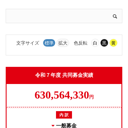
文字サイズ
標準
拡大
色反転
白
黒
黄
令和７年度 共同募金実績
630,564,330
円
内 訳
一般募金