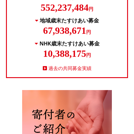
552,237,484
円
地域歳末たすけあい募金
67,938,671
円
NHK歳末たすけあい募金
10,388,175
円
過去の共同募金実績