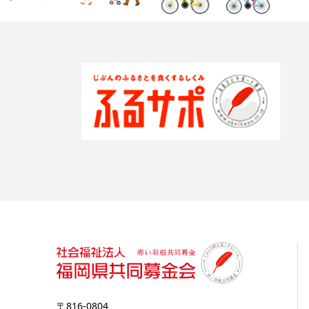
〒816-0804