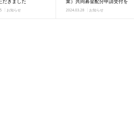
ただきました
業）共同募金配分申請受付を
開始します
5
お知らせ
2024.03.28
お知らせ