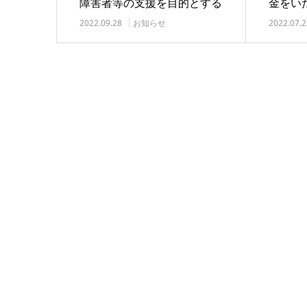
障害者等の支援を目的とする
金をい
ボランティア活動…
2022.09.28
お知らせ
2022.07.2