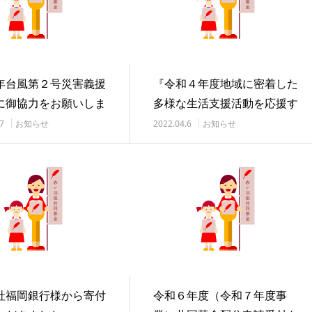
年台風第２号災害義援
『令和４年度地域に密着した
に御協力をお願いしま
多様な生活支援活動を応援す
る助成』の助成団…
7
お知らせ
2022.04.6
お知らせ
社福岡銀行様から寄付
令和６年度（令和７年度事