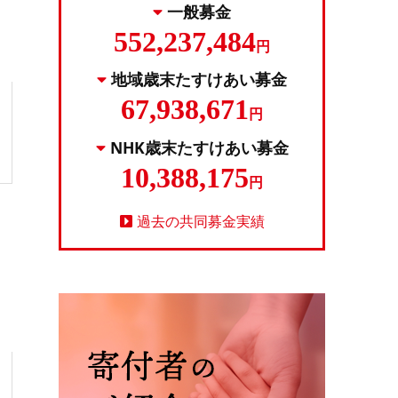
一般募金
552,237,484
円
地域歳末たすけあい募金
67,938,671
円
NHK歳末たすけあい募金
10,388,175
円
過去の共同募金実績