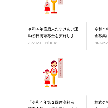
令和４年度歳末たすけあい運
令和５
動初日街頭募金を実施しま
金募集
す。
す。
2022.12.1
お知らせ
2023.06.2
「令和４年第２回度高齢者、
株式会