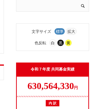
文字サイズ
標準
拡大
色反転
白
黒
黄
令和７年度 共同募金実績
630,564,330
円
内 訳