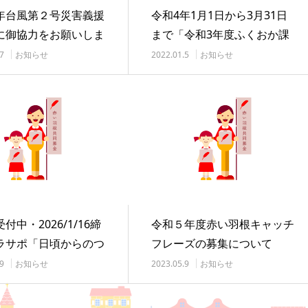
年台風第２号災害義援
令和4年1月1日から3月31日
に御協力をお願いしま
まで「令和3年度ふくおか課
題解決応援プ…
7
お知らせ
2022.01.5
お知らせ
付中・2026/1/16締
令和５年度赤い羽根キャッチ
ラサポ「日頃からのつ
フレーズの募集について
づ…
9
お知らせ
2023.05.9
お知らせ