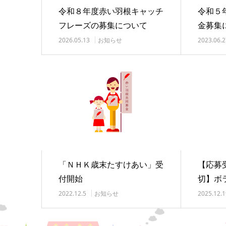
令和８年度赤い羽根キャッチ
令和５
フレーズの募集について
金募集
す。
2026.05.13
お知らせ
2023.06.2
「ＮＨＫ歳末たすけあい」受
【応募受
付開始
切】ボ
ながり
2022.12.5
お知らせ
2025.12.1