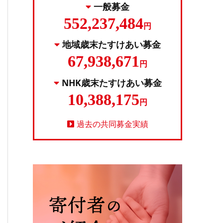
一般募金
552,237,484
円
地域歳末たすけあい募金
67,938,671
円
NHK歳末たすけあい募金
10,388,175
円
過去の共同募金実績