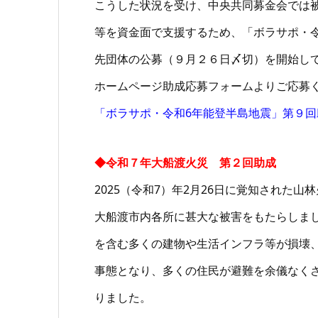
こうした状況を受け、中央共同募金会では
等を資金面で支援するため、「ボラサポ・
先団体の公募（９月２６日〆切）を開始し
ホームページ助成応募フォームよりご応募
「ボラサポ・令和6年能登半島地震」第９回
◆令和７年大船渡火災 第２回助成
2025（令和7）年2月26日に覚知された
大船渡市内各所に甚大な被害をもたらしまし
を含む多くの建物や生活インフラ等が損壊、一
事態となり、多くの住民が避難を余儀なく
りました。