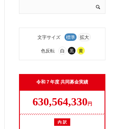
文字サイズ
標準
拡大
色反転
白
黒
黄
令和７年度 共同募金実績
630,564,330
円
内 訳