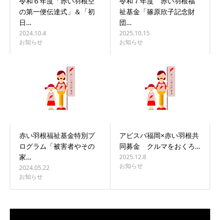
令和６年度「赤い羽根空
令和７年度 赤い羽根福
の第一便伝達式」＆「初
祉基金「篠原欣子記念財
日…
団…
2024.10.4
2025.10.15
お知らせ
お知らせ
赤い羽根福祉基金特別プ
アビスパ福岡×赤い羽根共
ログラム「被害者やその
同募金 クルマをおくろ…
家…
2025.12.8
お知らせ
2024.05.22
お知らせ