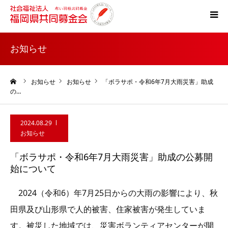
ホーム
お知らせ
共同募金とは
ーム
お知らせ
お知らせ
「ボラサポ・令和6年7月大雨災害」助成
の…
災害支援
2024.08.29
税制上の優遇措置
お知らせ
「ボラサポ・令和6年7月大雨災害」助成の公募開
よくある質問
始について
2024（令和6）年7月25日からの大雨の影響により、秋
田県及び山形県で人的被害、住家被害が発生していま
す。被災した地域では、災害ボランティアセンターが開