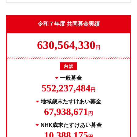
令和７年度 共同募金実績
630,564,330
円
内 訳
一般募金
552,237,484
円
地域歳末たすけあい募金
67,938,671
円
NHK歳末たすけあい募金
10,388,175
円