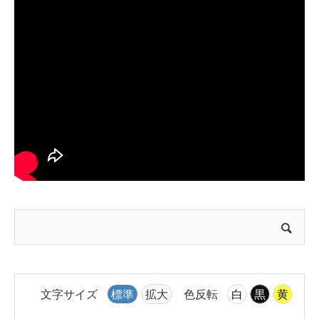
文字サイズ
標準
拡大
色反転
白
黒
黄