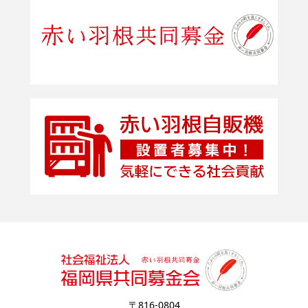
〒816-0804