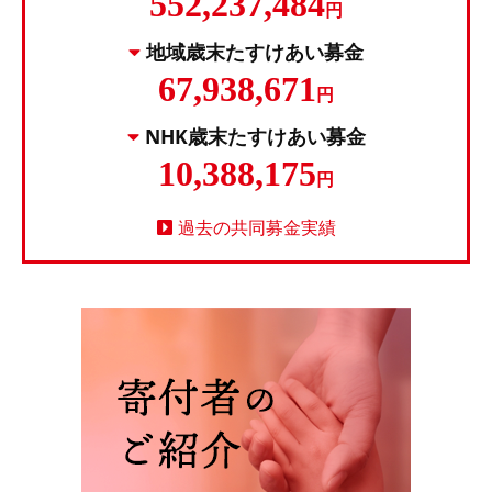
552,237,484
円
地域歳末たすけあい募金
67,938,671
円
NHK歳末たすけあい募金
10,388,175
円
過去の共同募金実績