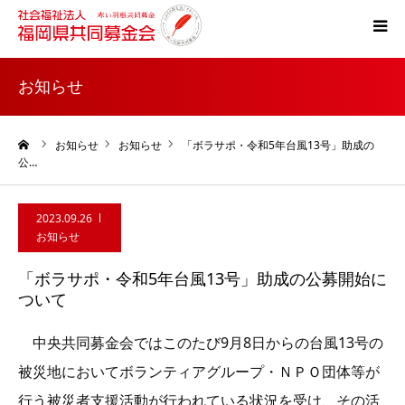
ホーム
お知らせ
共同募金とは
ーム
お知らせ
お知らせ
「ボラサポ・令和5年台風13号」助成の
公…
災害支援
2023.09.26
税制上の優遇措置
お知らせ
「ボラサポ・令和5年台風13号」助成の公募開始に
よくある質問
ついて
中央共同募金会ではこのたび9月8日からの台風13号の
被災地においてボランティアグループ・ＮＰＯ団体等が
行う被災者支援活動が行われている状況を受け、その活