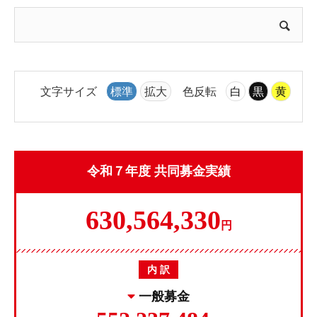
文字サイズ
標準
拡大
色反転
白
黒
黄
令和７年度 共同募金実績
630,564,330
円
内 訳
一般募金